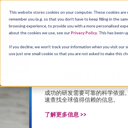
This website stores cookies on your computer. These cookies are u
remember you (e.g. so that you don't have to keep filling in the sa
browsing experience, to provide you with a more personalised experi
FSTA
about the cookies we use, see our
Privacy Policy
. This has been u
If you decline, we won't track your information when you visit our 
use just one small cookie so that you are not asked to make this ch
研究植物性食品的更好
成功的研发需要可靠的科学依据
速查找全球值得信赖的信息。
了解更多信息 >>