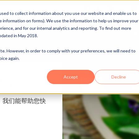
sed to collect information about you use our website and enable us to
me information on forms). We use the information to help us improve your
CNKI Food Science
IFIS
Ovid
学
ence, and for our internal analytics and reporting. To find out more
Focus
Collections
NutriHealth
术
pdated in May 2018.
site. However, in order to comply with your preferences, we will need to
oice again.
Accept
Decline
方法
。我们能帮助您快